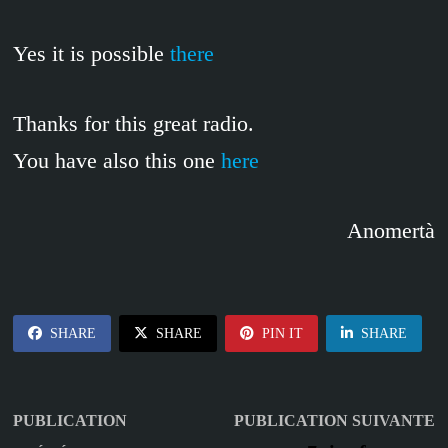
Yes it is possible
there
Thanks for this great radio.
You have also this one
here
Anomertà
SHARE
SHARE
PIN IT
SHARE
Navigation
P
PUBLICATION
PUBLICATION SUIVANTE