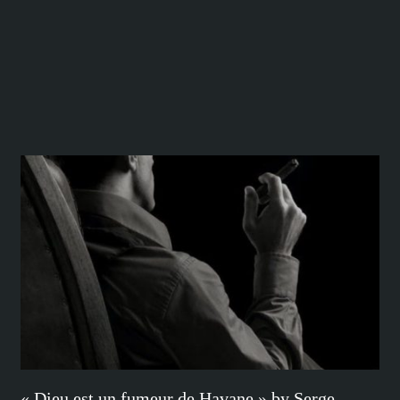
« Dieu est un fumeur de Havane » by Serge