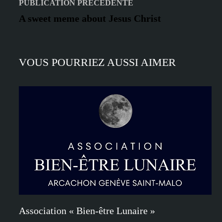
Navigation
Publication
PUBLICATION PRÉCÉDENTE
précédente :
de
A sweet meme about Jesus Christ
l’article
VOUS POURRIEZ AUSSI AIMER
Association « Bien-être Lunaire »