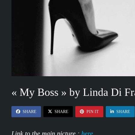
« My Boss » by Linda Di F
SHARE
SHARE
PIN IT
SHARE
Link to the main picture :
here