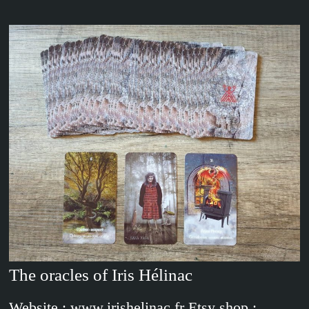
The oracles of Iris Hélinac
Website : www.irishelinac.fr Etsy shop :