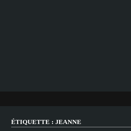
Passer
au
contenu
ÉTIQUETTE :
JEANNE