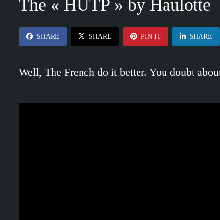
The « HUTP » by Haulotte
SHARE
SHARE
PIN IT
SHARE
Well, The French do it better. You doubt about