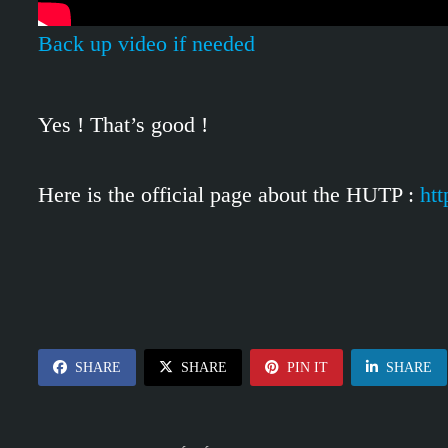
Back up video if needed
Yes ! That’s good !
Here is the official page about the HUTP :
htt
SHARE
SHARE
PIN IT
SHARE