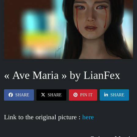
« Ave Maria » by LianFex
SHARE
SHARE
PIN IT
SHARE
Link to the original picture :
here