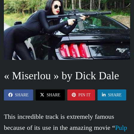
« Miserlou » by Dick Dale
SHARE
SHARE
PIN IT
SHARE
This incredible track is extremely famous
because of its use in the amazing movie “
Pulp