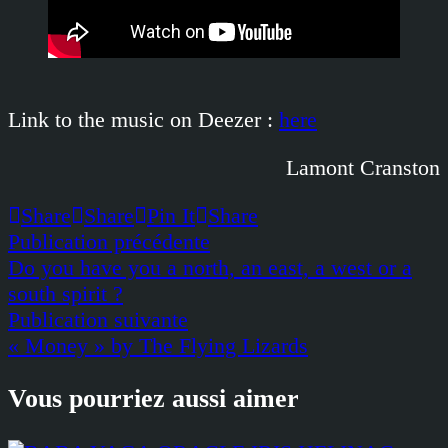
Link to the music on Deezer :
here
Lamont Cranston
Share
Share
Pin It
Share
Navigation
Publication
Publication précédente
précédente :
Do you have you a north, an east, a west or a
de
south spirit ?
l’article
Publication
Publication suivante
suivante :
« Money » by The Flying Lizards
Vous pourriez aussi aimer