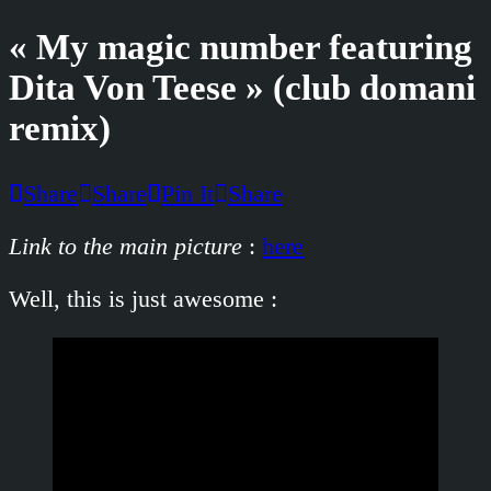
« My magic number featuring
Dita Von Teese » (club domani
remix)
Share
Share
Pin It
Share
Link to the main picture
:
here
Well, this is just awesome :